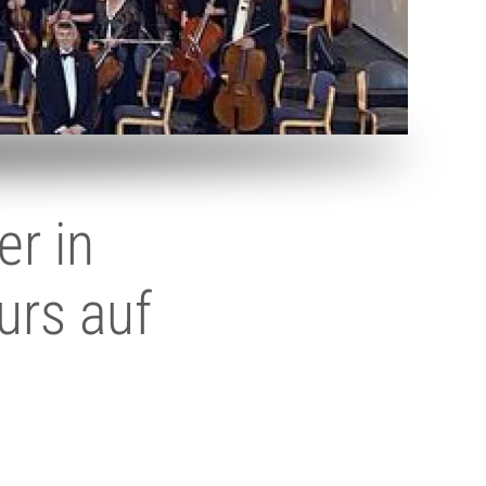
er in
urs auf