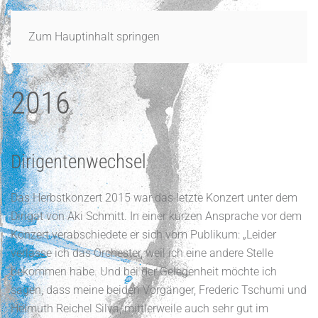
Zum Hauptinhalt springen
2016
Dirigentenwechsel
Das Herbstkonzert 2015 war das letzte Konzert unter dem
Dirigat von Aki Schmitt. In einer kurzen Ansprache vor dem
Konzert verabschiedete er sich vom Publikum: „Leider
verlasse ich das Orchester, weil ich eine andere Stelle
bekommen habe. Und bei der Gelegenheit möchte ich
sagen, dass meine beiden Vorgänger, Frederic Tschumi und
Helmuth Reichel Silva, mittlerweile auch sehr gut im