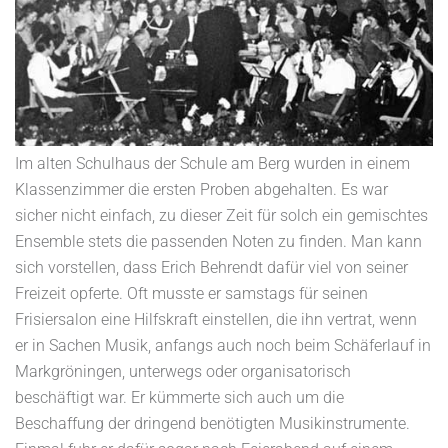
Im alten Schulhaus der Schule am Berg wurden in einem
Klassenzimmer die ersten Proben abgehalten. Es war
sicher nicht einfach, zu dieser Zeit für solch ein gemischtes
Ensemble stets die passenden Noten zu finden. Man kann
sich vorstellen, dass Erich Behrendt dafür viel von seiner
Freizeit opferte. Oft musste er samstags für seinen
Frisiersalon eine Hilfskraft einstellen, die ihn vertrat, wenn
er in Sachen Musik, anfangs auch noch beim Schäferlauf in
Markgröningen, unterwegs oder organisatorisch
beschäftigt war. Er kümmerte sich auch um die
Beschaffung der dringend benötigten Musikinstrumente.