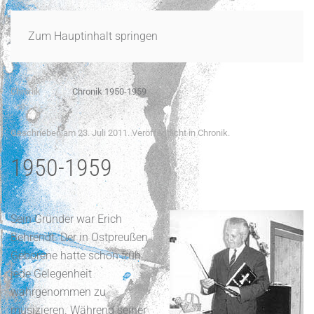
Zum Hauptinhalt springen
Chronik
Chronik 1950-1959
Geschrieben am
23. Juli 2011
. Veröffentlicht in
Chronik
.
1950-1959
Sein Gründer war Erich
Behrendt. Der in Ostpreußen
Geborene hatte schon früh
jede Gelegenheit
wahrgenommen zu
musizieren. Während seiner