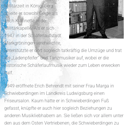
Militärzeit in Königsberg
spielte er sowohl Geige als
auch Klarinette in der
Militärkapelle. Als er sich
1947 in der Schäferlaufstadt
Markgröningen verehelichte,
unterstützte er dort sogleich tatkräftig die Umzüge und trat
als „Ladenpfeifer“ und Tanzmusiker auf, wobei er die
historische Schäferlaufmusik wieder zum Leben erwecken
half.
1949 eröffnete Erich Behrendt mit seiner Frau Marga in
Schwieberdingen im Landkreis Ludwigsburg einen
Friseursalon. Kaum hatte er in Schwieberdingen Fuß
gefasst, knüpfte er auch hier sogleich Beziehungen zu
anderen Musikliebhabern an. Sie ließen sich vor allem unter
den aus dem Osten Vertriebenen, die Schwieberdingen zu