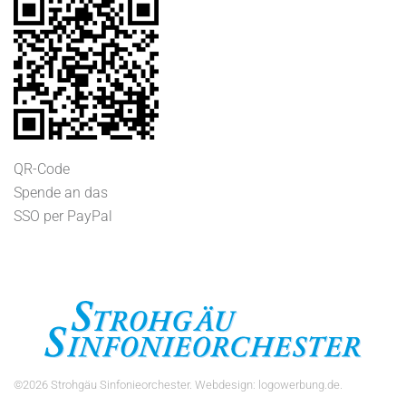
QR-Code
Spende an das
SSO per PayPal
©
2026
Strohgäu Sinfonieorchester. Webdesign:
logowerbung.de
.