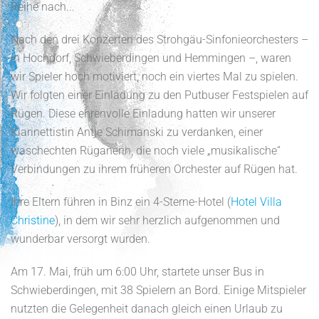
Reihe nach...
Nach den drei Konzerten des Strohgäu-Sinfonieorchesters –
in Hochdorf, Schwieberdingen und Hemmingen –, waren
wir Spieler hoch motiviert, noch ein viertes Mal zu spielen.
Wir folgten einer Einladung zu den Putbuser Festspielen auf
Rügen. Diese ehrenvolle Einladung hatten wir unserer
Klarinettistin Antje Schimanski zu verdanken, einer
waschechten Rüganerin, die noch viele „musikalische“
Verbindungen zu ihrem früheren Orchester auf Rügen hat.
Ihre Eltern führen in Binz ein 4-Sterne-Hotel (
Hotel Villa
Christine
), in dem wir sehr herzlich aufgenommen und
wunderbar versorgt wurden.
Am 17. Mai, früh um 6:00 Uhr, startete unser Bus in
Schwieberdingen, mit 38 Spielern an Bord. Einige Mitspieler
nutzten die Gelegenheit danach gleich einen Urlaub zu