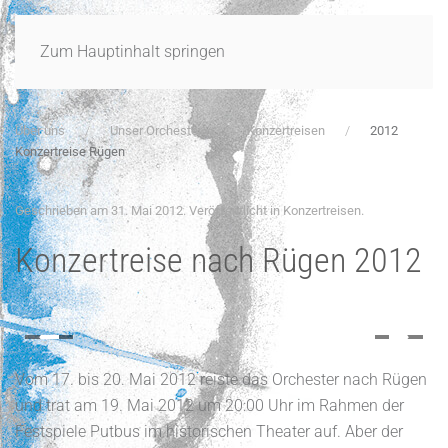
Zum Hauptinhalt springen
Über uns
Unser Orchester
Konzertreisen
2012
Konzertreise Rügen
Geschrieben am
31. Mai 2012
. Veröffentlicht in
Konzertreisen
.
Konzertreise nach Rügen 2012
Vom 17. bis 20. Mai 2012 reiste das Orchester nach Rügen
und trat am 19. Mai 2012 um 20:00 Uhr im Rahmen der
Festspiele Putbus im historischen Theater auf. Aber der