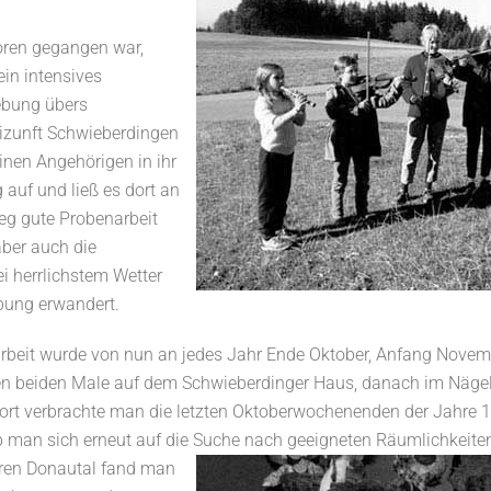
loren gegangen war,
in intensives
ebung übers
izunft Schwieberdingen
nen Angehörigen in ihr
auf und ließ es dort an
eg gute Probenarbeit
aber auch die
ei herrlichstem Wetter
ung erwandert.
arbeit wurde von nun an jedes Jahr Ende Oktober, Anfang Novem
sten beiden Male auf dem Schwieberdinger Haus, danach im Näge
Dort verbrachte man die letzten Oktoberwochenenden der Jahre 
b man sich erneut auf die Suche nach geeigneten Räumlichkeite
eren Donautal fand man