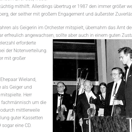
 tüchtig mithilft. Allerdings übertrug er 1987 den immer größer
ßberg, der seither mit großem Engagement und äußerster Zuverläss
 Jahren als Geigerin im Orchester mitspielt, übernahm das Amt d
r erfreulich angewachsen, sollte aber auch in einem guten Zus
lerzahl erforderte
ei der Notenverteilung.
er mit großer
s Ehepaar Wieland,
 als Geiger und
mitspielte. Herr
5 fachmännisch um die
odurch mittlerweile
ung guter Kassetten
 sogar eine CD.