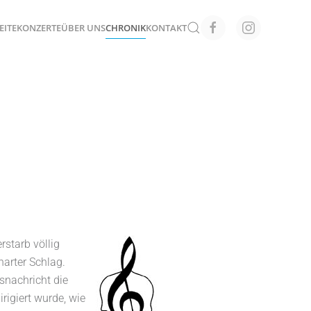
EITE
KONZERTE
ÜBER UNS
CHRONIK
KONTAKT
starb völlig
harter Schlag.
snachricht die
rigiert wurde, wie