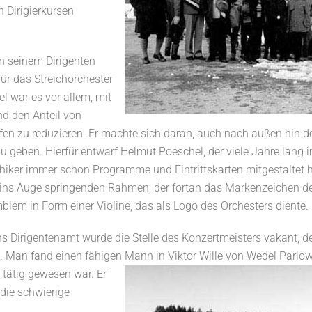
 Dirigierkursen
n seinem Dirigenten
ür das Streichorchester
 war es vor allem, mit
nd den Anteil von
fen zu reduzieren. Er machte sich daran, auch nach außen hin 
 geben. Hierfür entwarf Helmut Poeschel, der viele Jahre lang im
hiker immer schon Programme und Eintrittskarten mitgestaltet ha
 ins Auge springenden Rahmen, der fortan das Markenzeichen des
blem in Form einer Violine, das als Logo des Orchesters diente.
irigentenamt wurde die Stelle des Konzertmeisters vakant, der
t. Man fand einen fähigen Mann in Viktor Wille von Wedel Parlow
 tätig gewesen war.
Er
 die schwierige