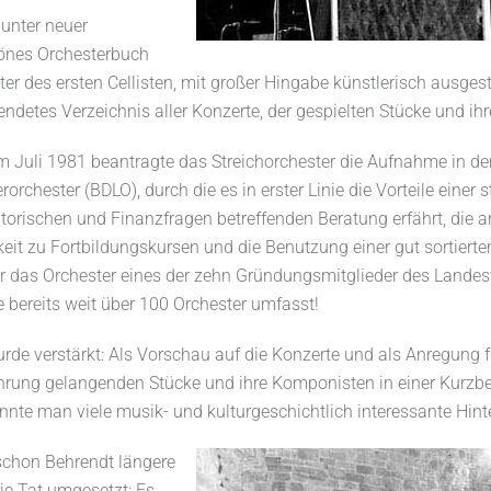
unter neuer
hönes Orchesterbuch
ter des ersten Cellisten, mit großer Hingabe künstlerisch ausgest
endetes Verzeichnis aller Konzerte, der gespielten Stücke und ihr
im Juli 1981 beantragte das Streichorchester die Aufnahme in d
orchester (BDLO), durch die es in erster Linie die Vorteile einer s
torischen und Finanzfragen betreffenden Beratung erfährt, die a
eit zu Fortbildungskursen und die Benutzung einer gut sortierten
 das Orchester eines der zehn Gründungsmitglieder des Lande
e bereits weit über 100 Orchester umfasst!
wurde verstärkt: Als Vorschau auf die Konzerte und als Anregung
hrung gelangenden Stücke und ihre Komponisten in einer Kurzb
onnte man viele musik- und kulturgeschichtlich interessante Hint
schon Behrendt längere
die Tat umgesetzt: Es