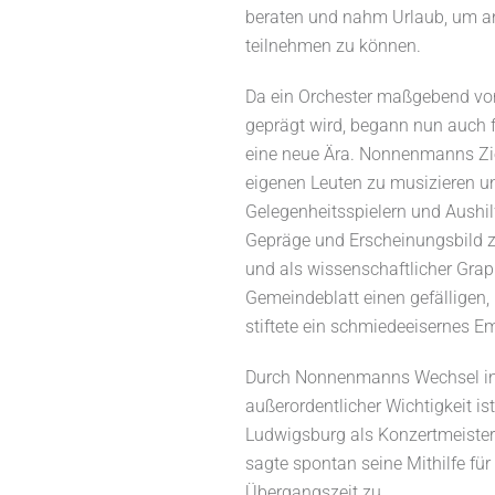
beraten und nahm Urlaub, um an
teilnehmen zu können.
Da ein Orchester maßgebend vo
geprägt wird, begann nun auch f
eine neue Ära. Nonnenmanns Ziel
eigenen Leuten zu musizieren u
Gelegenheitsspielern und Aushil
Gepräge und Erscheinungsbild zu
und als wissenschaftlicher Grap
Gemeindeblatt einen gefälligen,
stiftete ein schmiedeeisernes Em
Durch Nonnenmanns Wechsel ins D
außerordentlicher Wichtigkeit is
Ludwigsburg als Konzertmeister
sagte spontan seine Mithilfe für
Übergangszeit zu.