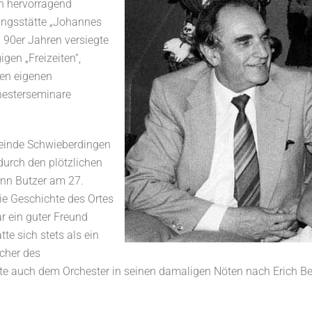
in hervorragend
ungsstätte „Johannes
n 90er Jahren versiegte
gen „Freizeiten“,
en eigenen
esterseminare
einde Schwieberdingen
 durch den plötzlichen
nn Butzer am 27.
die Geschichte des Ortes
r ein guter Freund
te sich stets als ein
cher des
atte auch dem Orchester in seinen damaligen Nöten nach Erich B