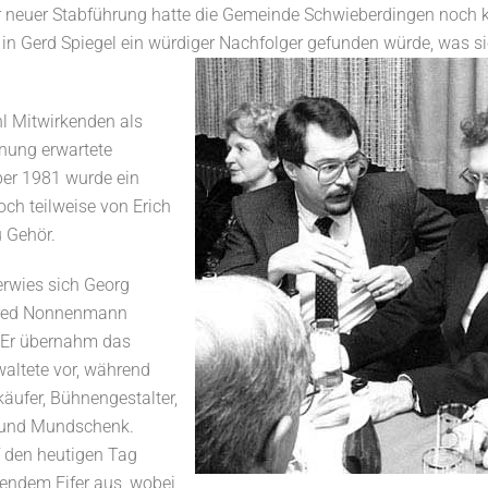
r neuer Stabführung hatte die Gemeinde Schwieberdingen noch k
in Gerd Spiegel ein würdiger Nachfolger gefunden würde, was 
hl Mitwirkenden als
nung erwartete
er 1981 wurde ein
och teilweise von Erich
 Gehör.
erwies sich Georg
fred Nonnenmann
. Er übernahm das
altete vor, während
äufer, Bühnengestalter,
 und Mundschenk.
uf den heutigen Tag
endem Eifer aus, wobei