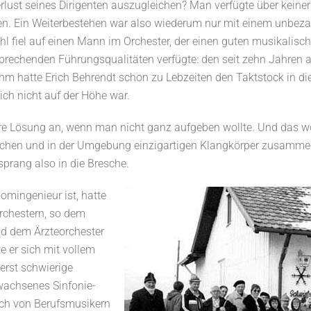
erlust seines Dirigenten auszugleichen? Man verfügte über keinerl
len. Ein Weiterbestehen war also wiederum nur mit einem unbeza
hl fiel auf einen Mann im Orchester, der einen guten musikalisc
sprechenden Führungsqualitäten verfügte: den seit zehn Jahren 
m hatte Erich Behrendt schon zu Lebzeiten den Taktstock in di
ich nicht auf der Höhe war.
re Lösung an, wenn man nicht ganz aufgeben wollte. Und das wo
lichen und in der Umgebung einzigartigen Klangkörper zusamme
rang also in die Bresche.
mingenieur ist, hatte
rchestern, so dem
nd dem Ärzteorchester
e er sich mit vollem
erst schwierige
wachsenes Sinfonie-
 sich von Berufsmusikern