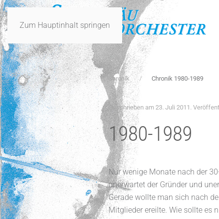
Zum Hauptinhalt springen
Chronik
Chronik 1980-1989
Geschrieben am
23. Juli 2011
. Veröffent
1980-1989
Nur wenige Monate nach der 30-J
unerwartet der Gründer und unerm
Gerade wollte man sich nach den
Mitglieder ereilte. Wie sollte e