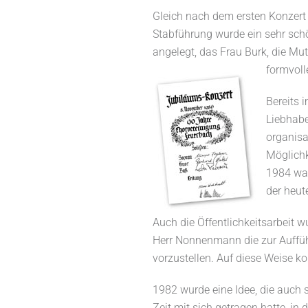
Gleich nach dem ersten Konzert 
Stabführung wurde ein sehr sc
angelegt, das Frau Burk, die Mut
formvoll
Bereits 
Liebhaber
organisa
Möglichk
1984 war
der heut
Auch die Öffentlichkeitsarbeit 
Herr Nonnenmann die zur Auffü
vorzustellen. Auf diese Weise k
1982 wurde eine Idee, die auch 
Zeit mit sich getragen hatte, in 