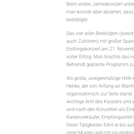
Beim ersten Jahreskonzert unte
man konnte aber absehen, dass 
bestätigte.
Das von allen Beteiligten (sowo
auch Zuhörern) mit großer Span
Erstlingskonzert am 21. Novemb
voller Erfolg. Man brachte das n
Behrendt geplante Programm zu
Als große, uneigennützige Hilfe 
Henke, der von Anfang an Man
organisatorisch zur Seite stand
wichtige Amt des Kassiers und w
und nach den Konzerten als Eink
Kartenverkäufer, Empfangschef
Diese Tätigkeiten führt er bis a
ohne Murren und mit nie erlahm