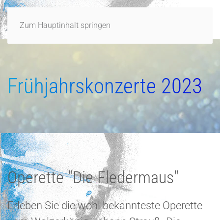
Zum Hauptinhalt springen
Frühjahrskonzerte 2023
Operette "Die Fledermaus"
Erleben Sie die wohl bekannteste Operette