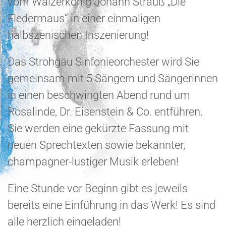
vom Walzerkönig Johann Strauß „Die
Fledermaus“ in einer einmaligen
halbszenischen Inszenierung!
Das Strohgäu Sinfonieorchester wird Sie
gemeinsam mit 5 Sängern und Sängerinnen
in einen beschwingten Abend rund um
Rosalinde, Dr. Eisenstein & Co. entführen.
Sie werden eine gekürzte Fassung mit
neuen Sprechtexten sowie bekannter,
champagner-lustiger Musik erleben!
Eine Stunde vor Beginn gibt es jeweils
bereits eine Einführung in das Werk! Es sind
alle herzlich eingeladen!